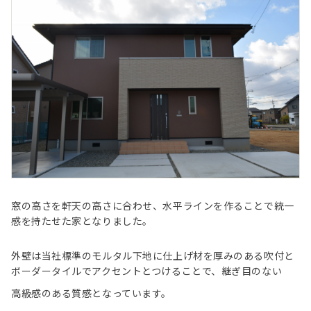
会社情報
窓の高さを軒天の高さに合わせ、水平ラインを作ることで統一
感を持たせた家となりました。
外壁は当社標準のモルタル下地に仕上げ材を厚みのある吹付と
構造・防水20年保証
地震建替10年保証
採用情報
ボーダータイルでアクセントとつけることで、継ぎ目のない
高級感のある質感となっています。