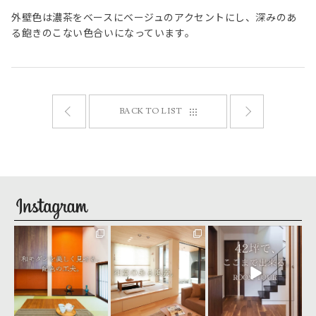
外壁色は濃茶をベースにベージュのアクセントにし、深みのあ
る飽きのこない色合いになっています。
設備10年保証
BACK TO LIST
seiyu_1
seiyu_1
seiyu_1
8月 4
8月 3
8月 1