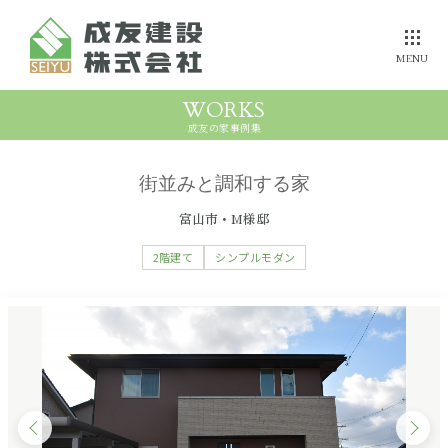
MENU
WORKS
成友の家事例集
選ばれる理由を
誰よりも
成友の断熱力
伝えたい
健康にこだわる方へ
街並みと調和する家
富山市・M様邸
ZEH住宅への
参考プラン
成友の家
事例集
取組み
価格
2階建て
シンプルモダン
安心・保証
家づくりの
流れ
モデルハウス
メンテナンス