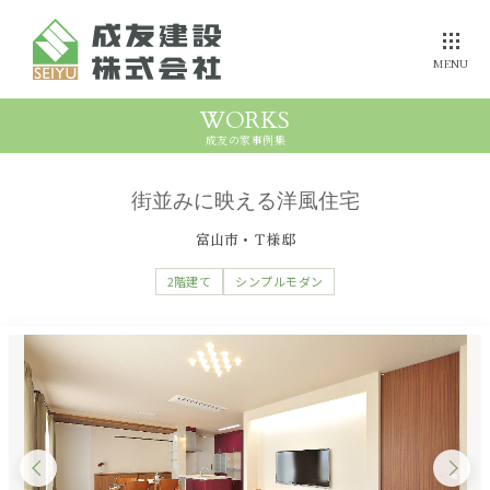
MENU
WORKS
成友の家事例集
選ばれる理由を
誰よりも
成友の断熱力
伝えたい
健康にこだわる方へ
街並みに映える洋風住宅
富山市・Ｔ様邸
ZEH住宅への
参考プラン
成友の家
事例集
取組み
価格
2階建て
シンプルモダン
安心・保証
家づくりの
流れ
モデルハウス
メンテナンス