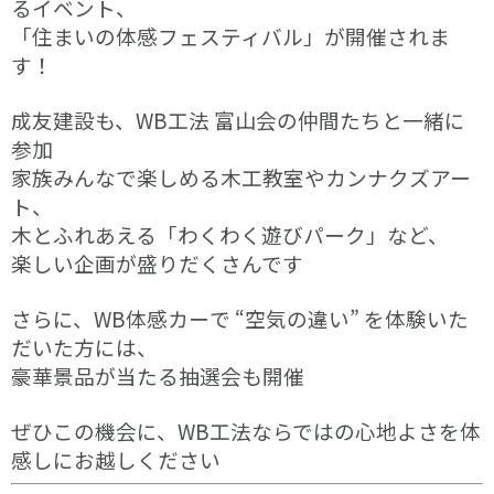
るイベント、
リフォーム
イベント・ニュース
私たちについて
「住まいの体感フェスティバル」が開催されま
す！
成友建設も、WB工法 富山会の仲間たちと一緒に
参加
土地をお探しの方へ
Instagram
Facebook
家族みんなで楽しめる木工教室
やカンナクズアー
ト
、
木とふれあえる「わくわく遊びパーク」
など、
楽しい企画が盛りだくさんです
さらに、WB体感カー
で “空気の違い” を体験いた
だいた方には、
豪華景品が当たる抽選会も開催
ぜひこの機会に、WB工法ならではの心地よさを体
感しにお越しください