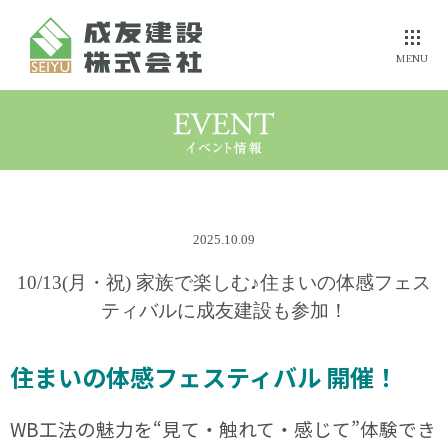
MENU
選ばれる理由を
誰よりも
成友の断熱力
伝えたい
健康にこだわる方へ
ZEH住宅への
参考プラン
2025.10.09
成友の家
事例集
取組み
価格
10/13(月・祝) 家族で楽しむ♪住まいの体感フェス
ティバルに成友建設も参加！
安心・保証
家づくりの
流れ
モデルハウス
メンテナンス
住まいの体感フェスティバル 開催！
WB工法の魅力を“見て・触れて・感じて”体験でき