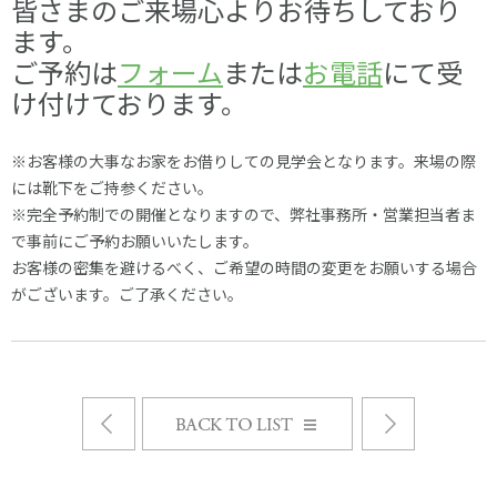
皆さまのご来場心よりお待ちしており
構造・防水20年保証
地震建替10年保証
採用情報
ます。
ご予約は
フォーム
または
お電話
にて受
け付けております。
※お客様の大事なお家をお借りしての見学会となります。
来場の際
には靴下をご持参ください。
※完全予約制での開催となりますので、弊社事務所・営業担当者ま
設備10年保証
で事前にご予約お願いいたします。
お客様の密集を避けるべく、ご希望の時間の変更をお願いする場合
がございます。ご了承ください。
Next
Prev
お知らせ一覧