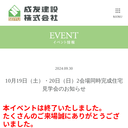
MENU
選ばれる理由を
誰よりも
成友の断熱力
伝えたい
健康にこだわる方へ
ZEH住宅への
参考プラン
2024.09.30
成友の家
事例集
取組み
価格
10月19日（土）・20日（日）2会場同時完成住宅
見学会のお知らせ
安心・保証
家づくりの
流れ
モデルハウス
メンテナンス
本イベントは終了いたしました。
たくさんのご来場誠にありがとうござ
いました。