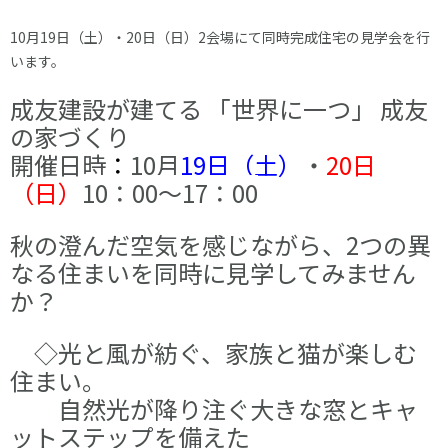
リフォーム
イベント・ニュース
私たちについて
10月19日（土）・20日（日）2会場にて同時完成住宅の見学会を行
います。
成友建設が建てる 「世界に一つ」 成友
の家づくり
土地をお探しの方へ
Instagram
Facebook
開催日時
：
10月
19日（土）
・
20日
（日）
10：00～17：0
0
秋の澄んだ空気を感じながら、2つの異
なる住まいを同時に見学してみません
か？
◇光と風が紡ぐ、家族と猫が楽しむ
住まい。
自然光が降り注ぐ大きな窓とキャ
ットステップを備えた