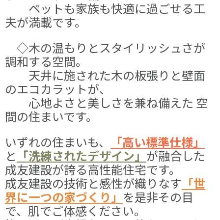
ペットも
家族も快適に過ごせる工
夫が満載です。
◇木の温もりとスタイリッシュさが
調和する空間。
天井に施された木の板張りと壁面
のエコ
カラットが、
心地よさと美しさを
兼ね備えた 空
間の住まいです。
いずれの住まいも、
「高い標準仕様」
と
「洗練されたデザイン」
が融合した
会社情報
成友建設が誇る
高性能住宅です。
成友建設の技術と感性が織りなす
「世
界に一つの家づくり」
を
是非その目
で、肌でご体感ください。