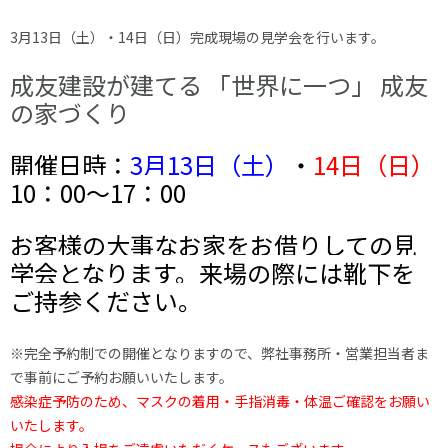
リフォーム
イベント・ニュース
私たちについて
3月13日（土）・14日（日）完成現場の見学会を行います。
成友建設が建てる 「世界に一つ」 成友
の家づくり
土地をお探しの方へ
Instagram
Facebook
開催日時：
3
月13
日（土）
・
1
4日（日）
10：00～17：00
お客様の大事なお家をお借りしての見
学会となります。来場の際には靴下を
ご持参ください。
※完全予約制での開催となりますので、弊社事務所・営業担当者ま
で事前にご予約お願いいたします。
感染症予防のため、マスクの着用・手指消毒・体温ご確認をお願い
いたします。