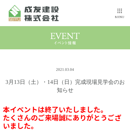
MENU
選ばれる理由を
誰よりも
成友の断熱力
伝えたい
健康にこだわる方へ
ZEH住宅への
参考プラン
2021.03.04
成友の家
事例集
取組み
価格
3月13日（土）・14日（日）完成現場見学会のお
知らせ
安心・保証
家づくりの
流れ
モデルハウス
メンテナンス
本イベントは終了いたしました。
たくさんのご来場誠にありがとうござ
いました。