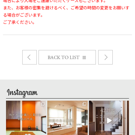
場合により入場をご遠慮いただくケースもございます。
また、お客様の密集を避けるべく、ご希望の時間の変更をお願いす
る場合がございます。
会社情報
ご了承ください。
Next
Prev
構造・防水20年保証
地震建替10年保証
お知らせ一覧
採用情報
seiyu_1
seiyu_1
seiyu_1
設備10年保証
8月 4
8月 3
8月 1